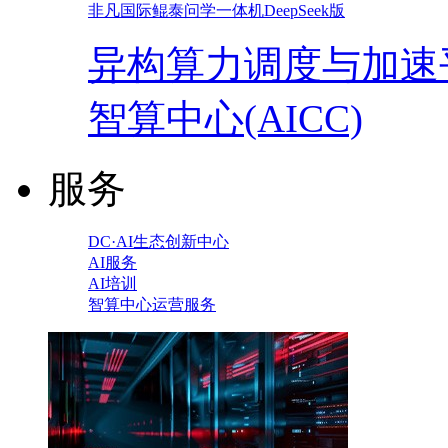
非凡国际鲲泰问学一体机DeepSeek版
异构算力调度与加速
智算中心(AICC)
服务
DC·AI生态创新中心
AI服务
AI培训
智算中心运营服务