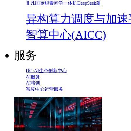
非凡国际鲲泰问学一体机DeepSeek版
异构算力调度与加速
智算中心(AICC)
服务
DC·AI生态创新中心
AI服务
AI培训
智算中心运营服务